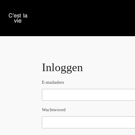
Ga
direct
naar
de
hoofdinhoud
Inloggen
E-mailadres
Wachtwoord