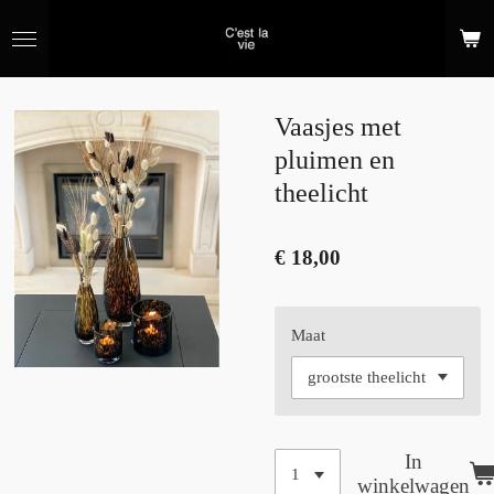
Ga
direct
naar
de
hoofdinhoud
Vaasjes met
pluimen en
theelicht
€ 18,00
Maat
In
winkelwagen