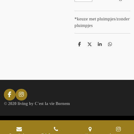
*keuze met pluimpjes/zonder
pluimpjes
D
D
S
D
e
e
h
e
l
e
a
l
e
l
r
e
n
e
n
F
I
a
n
© 2020 living by C'est la vie Bornem
c
s
e
t
b
a
o
g
o
r