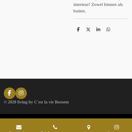
interieur! Zowel binnen als
buiten.
D
D
S
D
e
e
h
e
l
e
a
l
e
l
r
e
n
e
n
F
I
a
n
© 2020 living by C'est la vie Bornem
c
s
e
t
b
a
o
g
o
r