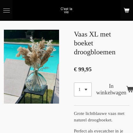
Ga
direct
naar
de
hoofdinhoud
Vaas XL met
boeket
droogbloemen
€ 99,95
In
winkelwagen
Grote lichtblauwe vaas met
naturel droogboeket.
Perfect als eyecatcher in je