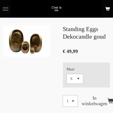
Ga
direct
naar
de
hoofdinhoud
Standing Eggs
Dekocandle goud
€ 49,99
Maat
In
winkelwagen