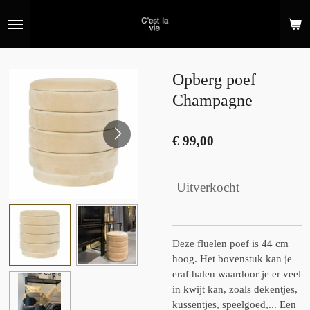
Ga
direct
naar
de
hoofdinhoud
Opberg poef
Champagne
€ 99,00
Uitverkocht
Deze fluelen poef is 44 cm
hoog. Het bovenstuk kan je
eraf halen waardoor je er veel
in kwijt kan, zoals dekentjes,
kussentjes, speelgoed,... Een