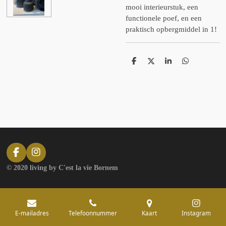
mooi interieurstuk, een
functionele poef, en een
praktisch opbergmiddel in 1!
D
D
S
D
e
e
h
e
l
e
a
l
e
l
r
e
n
e
n
F
I
a
n
© 2020 living by C'est la vie Bornem
c
s
e
t
b
a
o
g
o
r
E-mailadres
Telefoonnummer
Kaart
Instagram
k
a