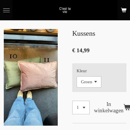
Ga
direct
naar
de
hoofdinhoud
Kussens
€ 14,99
Kleur
In
winkelwagen