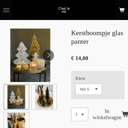
Ga
direct
naar
de
hoofdinhoud
Kerstboompje glas
panter
€ 14,00
Kleur
In
winkelwagen