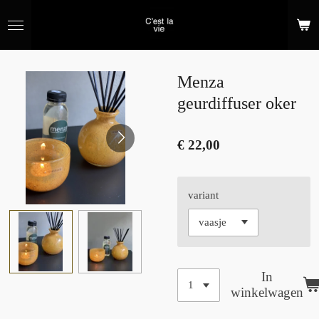
Ga
direct
naar
de
hoofdinhoud
Menza
geurdiffuser oker
€ 22,00
variant
In
winkelwagen