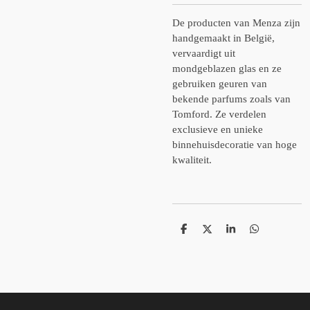
De producten van Menza zijn
handgemaakt in België,
vervaardigt uit
mondgeblazen glas en ze
gebruiken geuren van
bekende parfums zoals van
Tomford. Ze verdelen
exclusieve en unieke
binnehuisdecoratie van hoge
kwaliteit.
D
D
S
D
e
e
h
e
l
e
a
l
e
l
r
e
n
e
n