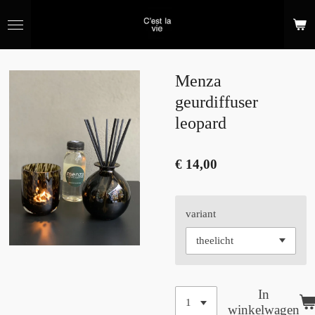
Ga
direct
naar
de
hoofdinhoud
Menza
geurdiffuser
leopard
€ 14,00
variant
In
winkelwagen