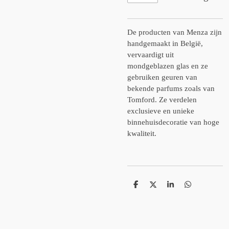
De producten van Menza zijn
handgemaakt in België,
vervaardigt uit
mondgeblazen glas en ze
gebruiken geuren van
bekende parfums zoals van
Tomford. Ze verdelen
exclusieve en unieke
binnehuisdecoratie van hoge
kwaliteit.
D
D
S
D
e
e
h
e
l
e
a
l
e
l
r
e
n
e
n